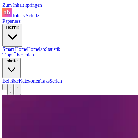
Zum Inhalt springen
Tobias Schulz
Paperless
Technik
Smart Home
Homelab
Statistik
Tipps
Über mich
Inhalte
Beiträge
Kategorien
Tags
Serien