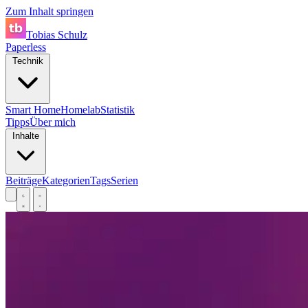
Zum Inhalt springen
Tobias Schulz
Paperless
Technik
Smart Home
Homelab
Statistik
Tipps
Über mich
Inhalte
Beiträge
Kategorien
Tags
Serien