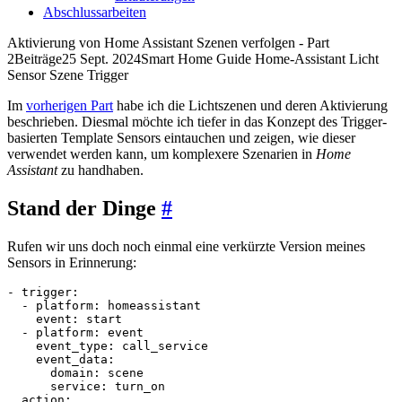
Abschlussarbeiten
Aktivierung von Home Assistant Szenen verfolgen - Part
2
Beiträge
25 Sept. 2024
Smart Home Guide Home-Assistant Licht
Sensor Szene Trigger
Im
vorherigen Part
habe ich die Lichtszenen und deren Aktivierung
beschrieben. Diesmal möchte ich tiefer in das Konzept des Trigger-
basierten Template Sensors eintauchen und zeigen, wie dieser
verwendet werden kann, um komplexere Szenarien in
Home
Assistant
zu handhaben.
Stand der Dinge
#
Rufen wir uns doch noch einmal eine verkürzte Version meines
Sensors in Erinnerung:
- 
trigger
:
- 
platform
:
homeassistant
event
:
start
- 
platform
:
event
event_type
:
call_service
event_data
:
domain
:
scene
service
:
turn_on
action
: