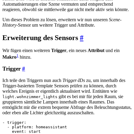
Automatisierungen eine Szene vermuten und entsprechend
reagieren, obwohl sie mittlerweile gar nicht mehr aktiv sein könnte.
Um dieses Problem zu lösen, erweitern wir nun unseren
Scene-
History
-Sensor um weitere Trigger und Attribute.
Erweiterung des Sensors
#
Wir fügen einen weiteren
Trigger
, ein neues
Attribut
und ein
1
Makro
hinzu.
Trigger
#
Ich teile den Triggern nun auch
Trigger-IDs
zu, um innerhalb des
Trigger-basierten Template Sensors prüfen zu können, durch
welches Ereignis er eigentlich aktualisiert wird. Entitäten wie
gibt es bei mir für jeden Raum, sie
light.wohnzimmer_lights
gruppieren sämtliche Lampen innerhalb eines Raumes. Das
ermöglicht mir die extrem bequeme Abfrage des Beleuchtungsstatus,
oder eben alle Lichter gleichzeitig auszuschalten.
- 
trigger
:
- 
platform
:
homeassistant
event
:
start