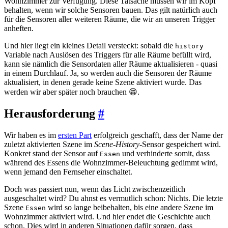
Wohnzimmer zur Verfügung. Diese Tatsache müssen wir im Kopf
behalten, wenn wir solche Sensoren bauen. Das gilt natürlich auch
für die Sensoren aller weiteren Räume, die wir an unseren Trigger
anheften.
Und hier liegt ein kleines Detail versteckt: sobald die
history
Variable nach Auslösen des Triggers für alle Räume befüllt wird,
kann sie nämlich die Sensordaten aller Räume aktualisieren - quasi
in einem Durchlauf. Ja, so werden auch die Sensoren der Räume
aktualisiert, in denen gerade keine Szene aktiviert wurde. Das
werden wir aber später noch brauchen 😁.
Herausforderung
#
Wir haben es im
ersten Part
erfolgreich geschafft, dass der Name der
zuletzt aktivierten Szene im
Scene-History
-Sensor gespeichert wird.
Konkret stand der Sensor auf
und verhinderte somit, dass
Essen
während des Essens die Wohnzimmer-Beleuchtung gedimmt wird,
wenn jemand den Fernseher einschaltet.
Doch was passiert nun, wenn das Licht zwischenzeitlich
ausgeschaltet wird? Du ahnst es vermutlich schon: Nichts. Die letzte
Szene
wird so lange beibehalten, bis eine andere Szene im
Essen
Wohnzimmer aktiviert wird. Und hier endet die Geschichte auch
schon. Dies wird in anderen Situationen dafür sorgen, dass