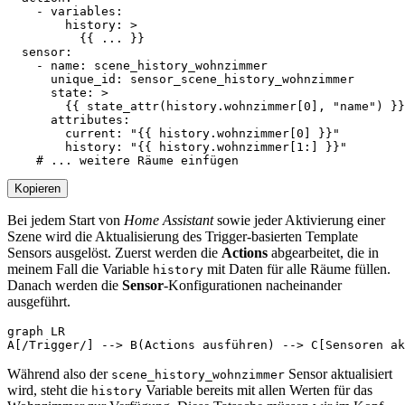
- 
variables
:
history
:
>
          {{ ... }}
sensor
:
- 
name
:
scene_history_wohnzimmer
unique_id
:
sensor_scene_history_wohnzimmer
state
:
>
        {{ state_attr(history.wohnzimmer[0], "name") }}
attributes
:
current
:
"{{ history.wohnzimmer[0] }}"
history
:
"{{ history.wohnzimmer[1:] }}"
# ... weitere Räume einfügen
Kopieren
Bei jedem Start von
Home Assistant
sowie jeder Aktivierung einer
Szene wird die Aktualisierung des Trigger-basierten Template
Sensors ausgelöst. Zuerst werden die
Actions
abgearbeitet, die in
meinem Fall die Variable
mit Daten für alle Räume füllen.
history
Danach werden die
Sensor
-Konfigurationen nacheinander
ausgeführt.
graph LR

Während also der
Sensor aktualisiert
scene_history_wohnzimmer
wird, steht die
Variable bereits mit allen Werten für das
history