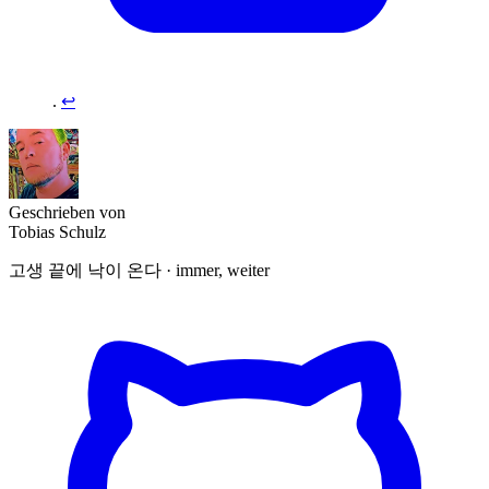
.
↩︎
Geschrieben von
Tobias Schulz
고생 끝에 낙이 온다 · immer, weiter