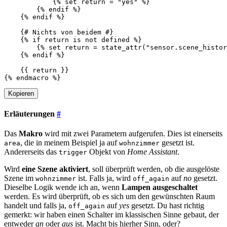
{%
set
return
=
"yes"
%}
{%
endif
%}
{%
endif
%}
{# Nichts von beidem #}
{%
if
return
is
not
defined
%}
{%
set
return
=
state_attr
(
"sensor.scene_histor
{%
endif
%}
{{
return
}}
{%
endmacro
%}
Kopieren
Erläuterungen
#
Das
Makro
wird mit zwei Parametern aufgerufen. Dies ist einerseits
, die in meinem Beispiel ja auf
gesetzt ist.
area
wohnzimmer
Andererseits das
Objekt von
Home Assistant
.
trigger
Wird
eine Szene aktiviert
, soll überprüft werden, ob die ausgelöste
Szene im
ist. Falls ja, wird
auf
no
gesetzt.
wohnzimmer
off_again
Dieselbe Logik wende ich an, wenn
Lampen ausgeschaltet
werden. Es wird überprüft, ob es sich um den gewünschten Raum
handelt und falls ja,
auf
yes
gesetzt. Du hast richtig
off_again
gemerkt: wir haben einen Schalter im klassischen Sinne gebaut, der
entweder
an
oder
aus
ist. Macht bis hierher Sinn, oder?