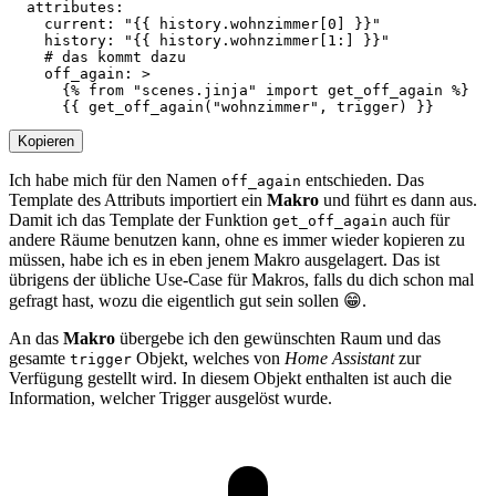
attributes
:
current
:
"{{ history.wohnzimmer[0] }}"
history
:
"{{ history.wohnzimmer[1:] }}"
# das kommt dazu
off_again
:
>
      {{ get_off_again("wohnzimmer", trigger) }}
Kopieren
Ich habe mich für den Namen
entschieden. Das
off_again
Template des Attributs importiert ein
Makro
und führt es dann aus.
Damit ich das Template der Funktion
auch für
get_off_again
andere Räume benutzen kann, ohne es immer wieder kopieren zu
müssen, habe ich es in eben jenem Makro ausgelagert. Das ist
übrigens der übliche Use-Case für Makros, falls du dich schon mal
gefragt hast, wozu die eigentlich gut sein sollen 😁.
An das
Makro
übergebe ich den gewünschten Raum und das
gesamte
Objekt, welches von
Home Assistant
zur
trigger
Verfügung gestellt wird. In diesem Objekt enthalten ist auch die
Information, welcher Trigger ausgelöst wurde.