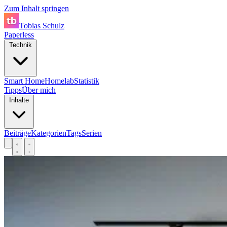
Zum Inhalt springen
Tobias Schulz
Paperless
Technik
Smart Home
Homelab
Statistik
Tipps
Über mich
Inhalte
Beiträge
Kategorien
Tags
Serien