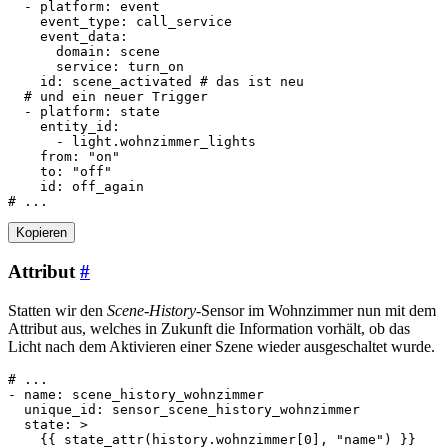
- 
platform
:
event
event_type
:
call_service
event_data
:
domain
:
scene
service
:
turn_on
id
:
scene_activated
# das ist neu
# und ein neuer Trigger
- 
platform
:
state
entity_id
:
- 
light.wohnzimmer_lights
from
:
"on"
to
:
"off"
id
:
off_again
# ...
Kopieren
Attribut
#
Statten wir den
Scene-History
-Sensor im Wohnzimmer nun mit dem
Attribut aus, welches in Zukunft die Information vorhält, ob das
Licht nach dem Aktivieren einer Szene wieder ausgeschaltet wurde.
# ...
- 
name
:
scene_history_wohnzimmer
unique_id
:
sensor_scene_history_wohnzimmer
state
:
>
    {{ state_attr(history.wohnzimmer[0], "name") }}