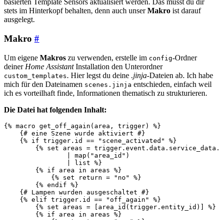
basierten Template Sensors aktualisiert werden. Das musst du dir
stets im Hinterkopf behalten, denn auch unser
Makro
ist darauf
ausgelegt.
Makro
#
Um eigene
Makros
zu verwenden, erstelle im
-Ordner
config
deiner
Home Assistant
Installation den Unterordner
. Hier legst du deine
.jinja
-Dateien ab. Ich habe
custom_templates
mich für den Dateinamen
entschieden, einfach weil
scenes.jinja
ich es vorteilhaft finde, Informationen thematisch zu strukturieren.
Die Datei hat folgenden Inhalt:
{%
macro
get_off_again
(
area
,
trigger
)
%}
{# eine Szene wurde aktiviert #}
{%
if
trigger.id
==
"scene_activated"
%}
{%
set
areas
=
trigger.event.data.service_data.
|
map
(
"area_id"
)
|
list
%}
{%
if
area
in
areas
%}
{%
set
return
=
"no"
%}
{%
endif
%}
{# Lampen wurden ausgeschaltet #}
{%
elif
trigger.id
==
"off_again"
%}
{%
set
areas
=
[
area_id
(
trigger.entity_id
)]
%}
{%
if
area
in
areas
%}