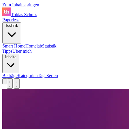
Zum Inhalt springen
Tobias Schulz
Paperless
Technik
Smart Home
Homelab
Statistik
Tipps
Über mich
Inhalte
Beiträge
Kategorien
Tags
Serien